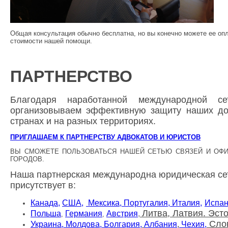
Общая консультация обычно бесплатна, но вы конечно можете ее опл
стоимости нашей помощи.
ПАРТНЕРСТВО
Благодаря наработанной международной с
организовываем эффективную защиту наших до
странах и на разных территориях.
ПРИГЛАШАЕМ К ПАРТНЕРСТВУ АДВОКАТОВ И ЮРИСТОВ
ВЫ СМОЖЕТЕ ПОЛЬЗОВАТЬСЯ НАШЕЙ СЕТЬЮ СВЯЗЕЙ И ОФИ
ГОРОДОВ.
Наша партнерская международна юридическая се
присутствует в:
Канада,
США,
Мексика,
Португалия,
Италия,
Испа
Литва, Латвия. Эст
Польша
Германия
Австрия
,
,
,
Сло
Украина, Молдова,
Болгария,
Албания
,
Чехия,