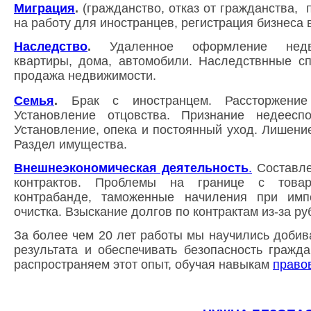
Миграция
.
(
гражданство, отказ от гражданства,
п
на работу для иностранцев, регистрация бизнеса в
Наследство
.
Удаленное оформление недв
квартиры, дома, автомобили. Наследствнные с
продажа недвижимости.
Семья
.
Б
рак с иностранцем. Рассторжение
Установление отцовства. Признание недеесп
Установление, опека и постоянный уход.
Лишение
Раздел имущества.
Внешнеэкономическая деятельность
.
Составле
контрактов. Проблемы на границе с това
контрабанде, таможенные начиления при имп
очистка. Взыскание долгов по контрактам из-за ру
За более чем 20 лет работы мы научились добив
результата и обеспечивать безопасность гражда
распространяем этот опыт, обучая навыкам
право