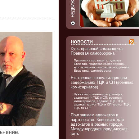
НОВОСТИ
Курс правовой самозащиты.
Правовая самооборона
Правовая самозащита, адвокат
Евсютин, правовая самооборона,
курс правовой самозащиты адвоката
Евсютина, самооборона
Екстренная консультация при
задержаниях ТЦК и СП (военных
комисариатов)
Нужна екстренная консультация,
задержания ТЦК и СП, военных
комисариатов, адвокат ТЦК, ТЦК
адвокат, юрист ТЦК и СП, юрист ТЦК ,
ТЦК та СП?
Приглашаем адвокатов в
партнерство. Коворкинг для
адвокатов в разных города.
Международная юридическая
ьнение.
сеть