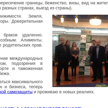
ересечение границы,
беженство, визы,
вид на жите
 разных странах, выезд из страны).
ижимости. Земля,
поры. Доверительная
 браков удаленно.
особным. Алименты.
 родительских прав.
ние международных
ром, подозрения в
орте и таможенная
бежа.
аться максимального
н и бизнеса, теперь
вой самозащиты
и проживаю в новых реалиях.