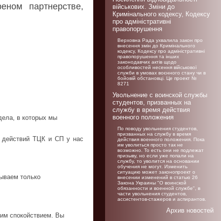
еном партнерстве,
військових. Зміни до
Кримінального кодексу, Кодексу
про адміністративні
правопорушення
Верховна Рада ухвалила закон про
внесення змін до Кримінального
кодексу, Кодексу про адміністративні
правопорушення та інших
законодавчих актів щодо
особливостей несення військової
служби в умовах воєнного стану чи в
бойовій обстановці. Це проект №
8271
Увольнение c воинской службы
студентов, призванных на
службу в время действия
военного положения
дела, в которых мы
По поводу увольнения студентов,
призванных на службу в время
х действий ТЦК и СП у нас
действия военного положения. Пока
им уволиться просто так не
возможно. То есть они не подлежат
призыву, но если уже попали на
службу, то уволится на основании
обучения не могут. Изменить
ситуацию может законопроект о
тываем только
внесении изменений в статью 26
Закона Украины "О воинской
обязанности и военной службе", в
части увольнения студентов,
ассистентов-стажеров и аспирантов.
Архив новостей
шим спокойствием. Вы