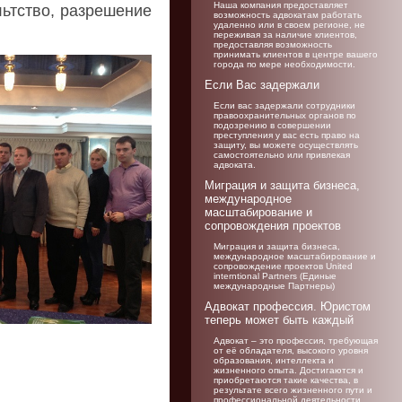
Наша компания предоставляет
льтство
, разрешение
возможность адвокатам работать
удаленно или в своем регионе, не
переживая за наличие клиентов,
предоставляя возможность
принимать клиентов в центре вашего
города по мере необходимости.
Если Вас задержали
Если вас задержали сотрудники
правоохранительных органов по
подозрению в совершении
преступления у вас есть право на
защиту, вы можете осуществлять
самостоятельно или привлекая
адвоката.
Миграция и защита бизнеса,
международное
масштабирование и
сопровождения проектов
Миграция и защита бизнеса,
международное масштабирование и
сопровождение проектов United
interntional Partners (Единые
международные Партнеры)
Адвокат профессия. Юристом
теперь может быть каждый
Адвокат – это профессия, требующая
от её обладателя, высокого уровня
образования, интеллекта и
жизненного опыта. Достигаются и
приобретаются такие качества, в
результате всего жизненного пути и
профессиональной деятельности