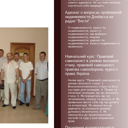
самого адвоката. Но ты тоже можешь
научиться себя защищать.
Адвокат о вопросах проблемной
недвижимости Донбасса на
радио "Вести"
О недвижимости, юрист по
недвижимости, юрист о
недвижимости, как выбрать
недвижимость, покупка
недвижимости, адвокат по
недвижимости. Купить недвижимость
правильно.
Навчальний курс: Правовий
самозахист в умовах воєнного
стану, правовий самозахист,
правова самооборона, курси з
права Україна
Назва курсу: "Правовий самозахист в
умовах воєнного стану" 1.
Визначення воєнного стану та його
наслідки для громадян. 2. Права та
обов'язки громадян під час воєнного
стану. 3. Як поводитись під час
затримання, обшуку та арешту. 4. Як
правильно вести себе під час допиту
та інтерогації. Як звернутись до
адвоката та отримати правову
допомогу безоплатно. 5. Як
звернутись до правоохоронних
органів та суду у разі порушення
прав.
Посилення відповідальності