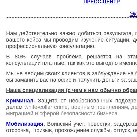
ПРЕСС-ЦЕНТР
Эк
Нам действительно важно добиться результата, 
вашего кейса мы проводим изучение
ситуации, 
профессиональную консультацию.
В 80% случаев проблема решается на этап
консультации платные, так как это выгодно именн
Мы не вводим своих клиентов в заблуждение на 
бы заманить вас на офис и получить деньги за за
Наша специализация (с чем к нам обычно обра
Криминал
.
Защита от необоснованных подозре
делам
white-collar crime, военным преплениям, 
миграцией и сферой безопасности бизнеса.
Мобилизация
.
Воинский учет,
повестки, задержа
отсрочка,
призыв, прохождение службы, отпуск, 