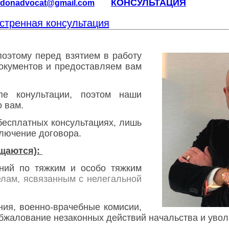
КОНСУЛЬТАЦИЯ
donad
vocat@gmail.com
стренная консультация
поэтому перед взятием в работу
документов и предоставляем вам
е конультации, поэтом наши
о вам.
бесплатных консультациях, лишь
ключение договора.
щаются):
ний по тяжким и особо тяжким
делам, ясвязанным с нелегальной
ния,
военно-врачебные комисии,
обжалование незаконных действий начальства и увол