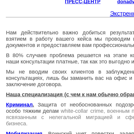
ПРЕСС-ЦЕНТР
donad
Экстрен
Нам действительно важно добиться результа
взятием в работу вашего кейса мы проводим
документов и предоставляем вам профессиональ
В 80% случаев проблема решается на этапе ко
наши консультации платные, так как это выгодно 
Мы не вводим своих клиентов в заблужден
консультациях, лишь бы заманить вас на офис и 
заключение договора.
Наша специализация (с чем к нам обычно обра
Криминал
.
Защита от необоснованных подозр
особо тяжким делам
white-collar crime, военным
ясвязанным с нелегальной миграцией и сфе
бизнеса.
Мобилизация
.
Воинский учет,
повестки, зад