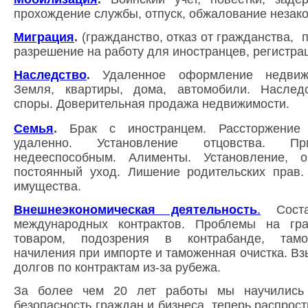
прохождение службы, отпуск, обжалование незако
Миграция
.
(
гражданство, отказ от гражданства,
п
разрешение на работу для иностранцев, регистрац
Наследство
.
Удаленное оформление недвиж
Земля, квартиры, дома, автомобили. Наслед
споры. Доверительная продажа недвижимости.
Семья
.
Б
рак с иностранцем. Рассторжение
удаленно.
Установление отцовства. При
недееспособным. Алименты. Установление, 
постоянный уход.
Лишение родительских прав.
имущества.
Внешнеэкономическая деятельность
.
Соста
международных контрактов. Проблемы на гр
товаром, подозрения в контрабанде, тамо
начиления при импорте и таможенная очистка. Вз
долгов по контрактам из-за рубежа.
За более чем 20 лет работы мы научились д
безопасность граждан и бизнеса, теперь распрос