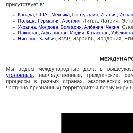
присутствует в:
Канада,
США,
Мексика,
Португалия,
Италия,
Испа
Литва, Латвия. Эст
Польша
Германия
Австрия
,
,
,
Сло
Украина, Молдова,
Болгария,
Албания
,
Чехия,
Пакистан, Афганистан.
Индия
Казакстан, Узбекист
,
ЮАР,
Израиль, Иордания, Еги
Нигерия, Замбия
,
МЕЖДУНАР
Мы ведем международные дела в вышеуказ
уголовные
, наследственные, гражданские, се
процессы в разных странах, экзотических юри
частично признанных) территориях и всему миру