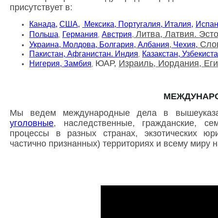
присутствует в:
Канада,
США,
Мексика,
Португалия,
Италия,
Испа
Литва, Латвия. Эст
Польша
Германия
Австрия
,
,
,
Сло
Украина, Молдова,
Болгария,
Албания
,
Чехия,
Пакистан, Афганистан.
Индия
Казакстан, Узбекист
,
ЮАР,
Израиль, Иордания, Еги
Нигерия, Замбия
,
МЕЖДУНАР
Мы ведем международные дела в вышеуказ
уголовные
, наследственные, гражданские, се
процессы в разных странах, экзотических юри
частично признанных) территориях и всему миру