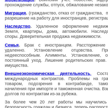
прохождение службы, отпуск, обжалование незако
Миграция
.
(
гражданство, отказ от гражданства,
п
разрешение на работу для иностранцев, регистрац
Наследство
.
Удаленное оформление недвиж
Земля, квартиры, дома, автомобили. Наслед
споры. Доверительная продажа недвижимости.
Семья
.
Б
рак с иностранцем. Рассторжение
удаленно.
Установление отцовства. При
недееспособным. Алименты. Установление, 
постоянный уход.
Лишение родительских прав.
имущества.
Внешнеэкономическая деятельность
.
Соста
международных контрактов. Проблемы на гр
товаром, подозрения в контрабанде, тамо
начиления при импорте и таможенная очистка. Вз
долгов по контрактам из-за рубежа.
За более чем 20 лет работы мы научились д
безопасность граждан и бизнеса, теперь распрос