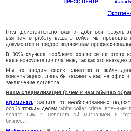
ПРЕСС-ЦЕНТР
donad
Экстрен
Нам действительно важно добиться результа
взятием в работу вашего кейса мы проводим
документов и предоставляем вам профессиональ
В 80% случаев проблема решается на этапе ко
наши консультации платные, так как это выгодно 
Мы не вводим своих клиентов в заблужден
консультациях, лишь бы заманить вас на офис и 
заключение договора.
Наша специализация (с чем к нам обычно обра
Криминал
.
Защита от необоснованных подозр
особо тяжким делам
white-collar crime, военным
ясвязанным с нелегальной миграцией и сфе
бизнеса.
Мобилизация
.
Воинский учет,
повестки, зад