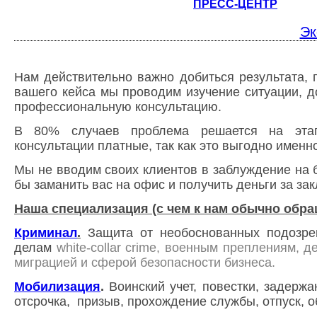
ПРЕСС-ЦЕНТР
Эк
Нам действительно важно добиться результата, 
вашего кейса мы проводим изучение
ситуации, 
профессиональную консультацию.
В 80% случаев проблема решается на этап
консультации платные, так как это выгодно именн
Мы не вводим своих клиентов в заблуждение на 
бы заманить вас на офис и получить деньги за за
Наша специализация (с чем к нам обычно обра
Криминал
.
Защита от необоснованных подозре
делам
white-collar crime, военным преплениям, 
миграцией и сферой безопасности бизнеса.
Мобилизация
.
Воинский учет,
повестки, задержа
отсрочка,
призыв, прохождение службы, отпуск, 