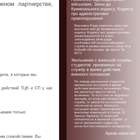
еном партнерстве,
військових. Зміни до
Кримінального кодексу, Кодексу
про адміністративні
правопорушення
Верховна Рада ухвалила закон про
внесення змін до Кримінального
кодексу, Кодексу про адміністративні
правопорушення та інших
законодавчих актів щодо
особливостей несення військової
служби в умовах воєнного стану чи в
бойовій обстановці. Це проект №
8271
Увольнение c воинской службы
студентов, призванных на
службу в время действия
военного положения
дела, в которых мы
По поводу увольнения студентов,
призванных на службу в время
х действий ТЦК и СП у нас
действия военного положения. Пока
им уволиться просто так не
возможно. То есть они не подлежат
призыву, но если уже попали на
службу, то уволится на основании
обучения не могут. Изменить
ситуацию может законопроект о
тываем только
внесении изменений в статью 26
Закона Украины "О воинской
обязанности и военной службе", в
части увольнения студентов,
ассистентов-стажеров и аспирантов.
Архив новостей
шим спокойствием. Вы