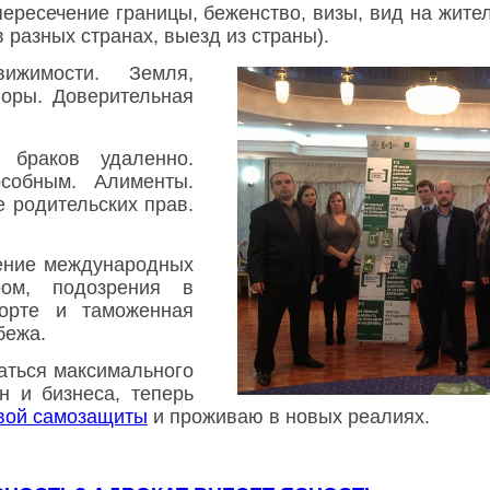
ересечение границы,
беженство, визы,
вид на жите
 разных странах, выезд из страны).
ижимости. Земля,
поры. Доверительная
 браков удаленно.
особным. Алименты.
 родительских прав.
ние международных
ром, подозрения в
орте и таможенная
бежа.
аться максимального
н и бизнеса, теперь
вой самозащиты
и проживаю в новых реалиях.