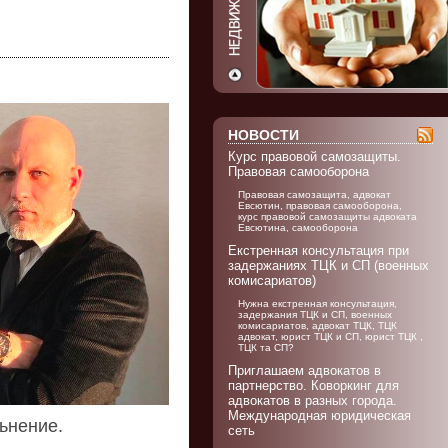
НОВОСТИ
Курс правовой самозащиты.
Правовая самооборона
Правовая самозащита, адвокат
Евсютин, правовая самооборона,
курс правовой самозащиты адвоката
Евсютина, самооборона
Екстренная консультация при
задержаниях ТЦК и СП (военных
комисариатов)
Нужна екстренная консультация,
задержания ТЦК и СП, военных
комисариатов, адвокат ТЦК, ТЦК
адвокат, юрист ТЦК и СП, юрист ТЦК ,
ТЦК та СП?
Приглашаем адвокатов в
партнерство. Коворкинг для
адвокатов в разных города.
Международная юридическая
ьнение.
сеть