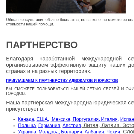
Общая консультация обычно бесплатна, но вы конечно можете ее опл
стоимости нашей помощи.
ПАРТНЕРСТВО
Благодаря наработанной международной с
организовываем эффективную защиту наших до
странах и на разных территориях.
ПРИГЛАШАЕМ К ПАРТНЕРСТВУ АДВОКАТОВ И ЮРИСТОВ
ВЫ СМОЖЕТЕ ПОЛЬЗОВАТЬСЯ НАШЕЙ СЕТЬЮ СВЯЗЕЙ И ОФИ
ГОРОДОВ.
Наша партнерская международна юридическая се
присутствует в:
Канада,
США,
Мексика,
Португалия,
Италия,
Испа
Литва, Латвия. Эст
Польша
Германия
Австрия
,
,
,
Сло
Украина, Молдова,
Болгария,
Албания
,
Чехия,