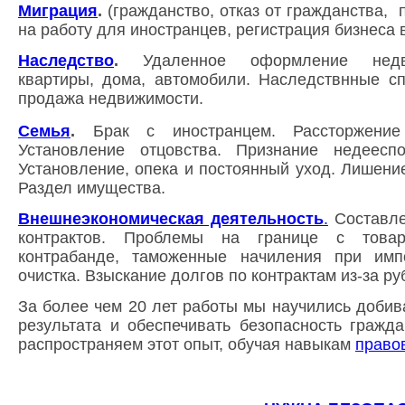
Миграция
.
(
гражданство, отказ от гражданства,
п
на работу для иностранцев, регистрация бизнеса в
Наследство
.
Удаленное оформление недв
квартиры, дома, автомобили. Наследствнные с
продажа недвижимости.
Семья
.
Б
рак с иностранцем. Рассторжение
Установление отцовства. Признание недеесп
Установление, опека и постоянный уход.
Лишение
Раздел имущества.
Внешнеэкономическая деятельность
.
Составле
контрактов. Проблемы на границе с това
контрабанде, таможенные начиления при имп
очистка. Взыскание долгов по контрактам из-за ру
За более чем 20 лет работы мы научились добив
результата и обеспечивать безопасность гражда
распространяем этот опыт, обучая навыкам
право