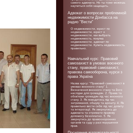
самого адвоката. Но ты тоже можешь
научиться себя защищать.
Адвокат о вопросах проблемной
недвижимости Донбасса на
радио "Вести"
О недвижимости, юрист по
недвижимости, юрист о
недвижимости, как выбрать
недвижимость, покупка
недвижимости, адвокат по
недвижимости. Купить недвижимость
правильно.
Навчальний курс: Правовий
самозахист в умовах воєнного
стану, правовий самозахист,
правова самооборона, курси з
права Україна
Назва курсу: "Правовий самозахист в
умовах воєнного стану" 1.
Визначення воєнного стану та його
наслідки для громадян. 2. Права та
обов'язки громадян під час воєнного
стану. 3. Як поводитись під час
затримання, обшуку та арешту. 4. Як
правильно вести себе під час допиту
та інтерогації. Як звернутись до
адвоката та отримати правову
допомогу безоплатно. 5. Як
звернутись до правоохоронних
органів та суду у разі порушення
прав.
Посилення відповідальності