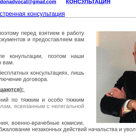
КОНСУЛЬТАЦИЯ
donad
vocat@gmail.com
стренная консультация
поэтому перед взятием в работу
документов и предоставляем вам
е конультации, поэтом наши
о вам.
бесплатных консультациях, лишь
ключение договора.
щаются):
ний по тяжким и особо тяжким
делам, ясвязанным с нелегальной
ния,
военно-врачебные комисии,
обжалование незаконных действий начальства и увол