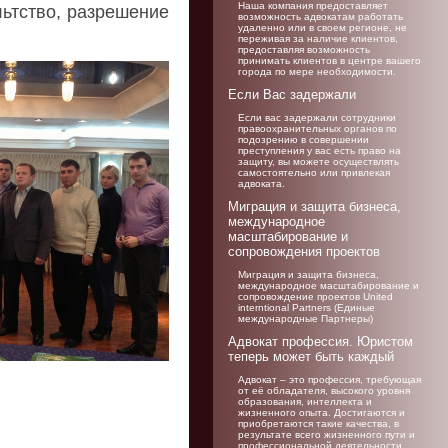
Наша компания предоставляет
льтство
, разрешение
возможность адвокатам работать
удаленно или в своем регионе, не
переживая за наличие клиентов,
предоставляя возможность
принимать клиентов в центре вашего
города по мере необходимости.
Если Вас задержали
Если вас задержали сотрудники
правоохранительных органов по
подозрению в совершении
преступления у вас есть право на
защиту, вы можете осуществлять
самостоятельно или привлекая
адвоката.
Миграция и защита бизнеса,
международное
масштабирование и
сопровождения проектов
Миграция и защита бизнеса,
международное масштабирование и
сопровождение проектов United
interntional Partners (Единые
международные Партнеры)
Адвокат профессия. Юристом
теперь может быть каждый
Адвокат – это профессия, требующая
от её обладателя, высокого уровня
образования, интеллекта и
жизненного опыта. Достигаются и
приобретаются такие качества, в
результате всего жизненного пути и
профессиональной деятельности